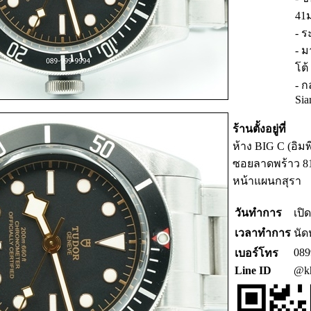
41
- ร
- 
โต้
- ก
Sia
ร้านตั้งอยู่ที่
ห้าง BIG C (อิม
ซอยลาดพร้าว 81 ร
หน้าแผนกสุรา
วันทำการ
เปิ
เวลาทำการ
นัด
089
เบอร์โทร
Line ID
@kh