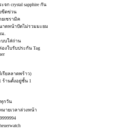
ระจก crystal sapphire กัน
ยขีดข่วน
สายเซรามิค
ขนาดหน้าปัดไม่รวมมะยม
มม.
ะบบใส่ถ่าน
ล่องใบรับประกัน Tag
uer
พีเรียลลาดพร้าว)
้านตั้งอยู่ชั้น 1
ดทุกวัน
หมายเวลาล่วงหน้า
9999994
euerwatch