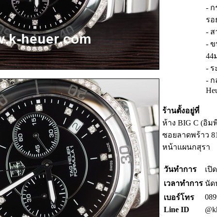
- ก
รอ
- 
- 
44
- ร
- ก
He
ร้านตั้งอยู่ที่
ห้าง BIG C (อิม
ซอยลาดพร้าว 81 ร
หน้าแผนกสุรา
วันทำการ
เปิ
เวลาทำการ
นัด
089
เบอร์โทร
Line ID
@kh