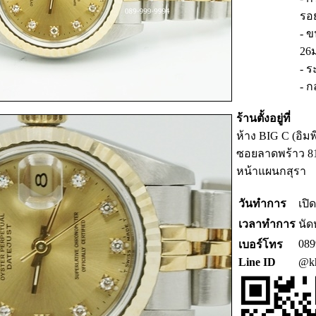
รอ
- 
26
- ร
- ก
ร้านตั้งอยู่ที่
ห้าง BIG C (อิม
ซอยลาดพร้าว 81 ร
หน้าแผนกสุรา
วันทำการ
เปิ
เวลาทำการ
นัด
089
เบอร์โทร
Line ID
@kh