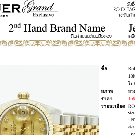
ชื่อ
Rol
18K
ใบR
สภาพ
สว
159
ราคา
รายละเอียด
RO
siz
- 
สภ
- ก